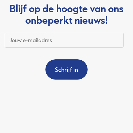
Mijn OJS
Blijf op de hoogte van ons
onbeperkt nieuws!
Over Onbeperkt Jobstudent
Jouw
Kalender
e-
Partners
mailadres
*
Nieuws
Contact