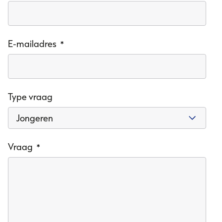
Mijn OJS
E-mailadres
*
Over Onbeperkt Jobstudent
Kalender
Partners
Nieuws
Type vraag
Contact
Vraag
*