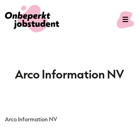
Onze missie
Arco Information NV
Voor studenten
Voor bedrijven
Arco Information NV
Veelgestelde vragen