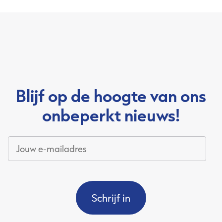
Mijn OJS
Over Onbeperkt Jobstudent
Kalender
Partners
Blijf op de hoogte van ons
Nieuws
Contact
onbeperkt nieuws!
Jouw
e-
mailadres
*