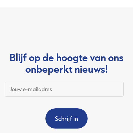
Mijn OJS
Over Onbeperkt Jobstudent
Kalender
Partners
Blijf op de hoogte van ons
Nieuws
Contact
onbeperkt nieuws!
Jouw
e-
mailadres
*