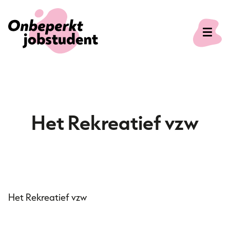
Onze missie
Het Rekreatief vzw
Voor studenten
Voor bedrijven
Het Rekreatief vzw
Veelgestelde vragen